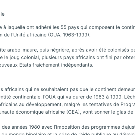
ble
e à laquelle ont adhéré les 55 pays qui composent le contine
on de l’Unité africaine (OUA, 1963-1999).
traite arabo-maure, puis négrière, après avoir été colonisés
 le joug colonial, plusieurs pays africains ont fini par obte
nouveaux Etats fraichement indépendants.
 africains qui ne souhaitaient pas que le continent demeure
ntité continentale, l’OUA qui va durer de 1963 à 1999. L’éche
 africains au développement, malgré les tentatives de Prog
munauté économique africaine (CEA), vont sonner le glas de 
te des années 1980 avec l’imposition des programmes d’ajust
in du monde bipolaire et la crise de l’aide publique au dév