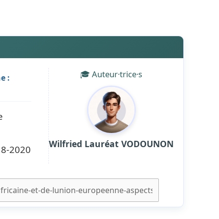
🎓 Auteur·trice·s
e :
e
Wilfried Lauréat VODOUNON
18-2020