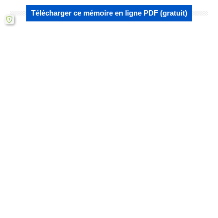
Télécharger ce mémoire en ligne PDF (gratuit)
Lire aussi :
Quelles stratégies d'implémentation pour
optimiser la lixiviation du cuivre ?
Analyse comparative : Comment la
granulométrie affecte-t-elle la lixiviation
du…
Analyse du cadre théorique de la lixiviation
du cuivre à Kibolwe
Comment la Granulométrie Influence-t-elle
la Lixiviation du Cuivre? Analyse
Approfondie
Analyse approfondie : Comment la
granulométrie influence-t-elle l'extraction du
cuivre ?