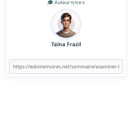
🎓 Auteur·trice·s
Taïna Frazil