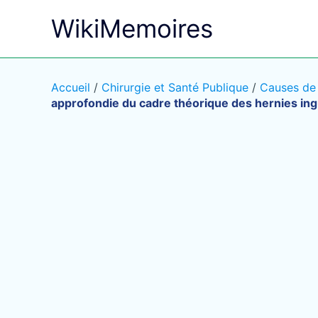
Aller
WikiMemoires
au
contenu
Accueil
/
Chirurgie et Santé Publique
/
Causes de 
approfondie du cadre théorique des hernies in