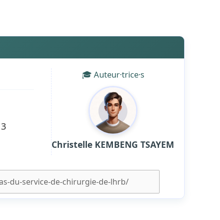
🎓 Auteur·trice·s
13
Christelle KEMBENG TSAYEM