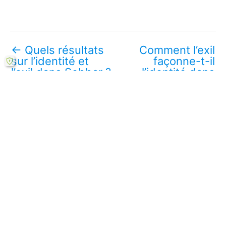
←
Quels résultats
Comment l’exil
sur l’identité et
façonne-t-il
l’exil dans Sebbar ?
l’identité dans
Sebbar ?
→
Télécharger ce mémoire en ligne PDF (gratuit)
Lire aussi :
Comment les figures identitaires façonnent
l'œuvre de Sebbar ?
Analyse de cas : langue et identité dans
Sebbar