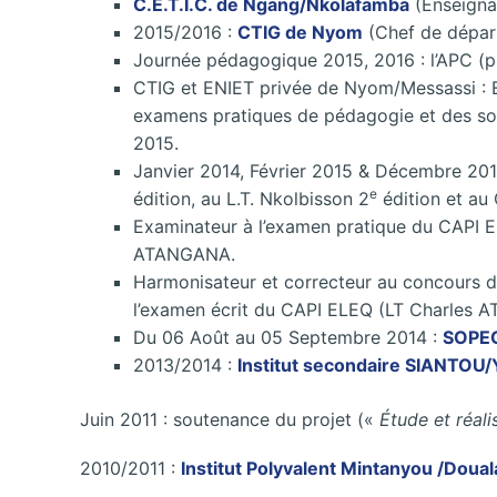
C.E.T.I.C. de Ngang/Nkolafamba
(Enseigna
2015/2016 :
CTIG de Nyom
(Chef de dépar
Journée pédagogique 2015, 2016 : l’APC (pr
CTIG et ENIET privée de Nyom/Messassi : E
examens pratiques de pédagogie et des sou
2015.
Janvier 2014, Février 2015 & Décembre 201
e
édition, au L.T. Nkolbisson 2
édition et au
Examinateur à l’examen pratique du CAPI 
ATANGANA.
Harmonisateur et correcteur au concours d
l’examen écrit du CAPI ELEQ (LT Charles A
Du 06 Août au 05 Septembre 2014 :
SOPE
2013/2014 :
Institut secondaire SIANTOU
Juin 2011 : soutenance du projet («
Étude et réal
2010/2011 :
Institut Polyvalent Mintanyou /Doual