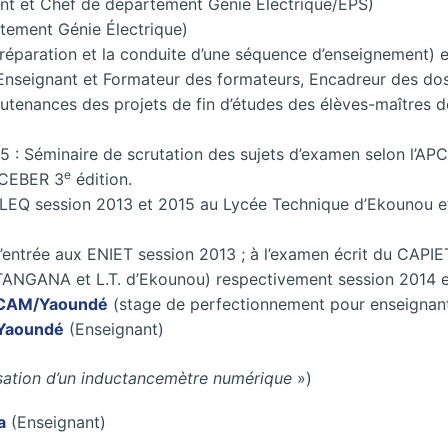
nt et Chef de département Génie Électrique/EPS)
tement Génie Électrique)
éparation et la conduite d’une séquence d’enseignement) et
nseignant et Formateur des formateurs, Encadreur des dos
tenances des projets de fin d’études des élèves-maîtres d
5 : Séminaire de scrutation des sujets d’examen selon l’A
e
 CEBER 3
édition.
ELEQ session 2013 et 2015 au Lycée Technique d’Ekounou e
’entrée aux ENIET session 2013 ; à l’examen écrit du CAPI
TANGANA et L.T. d’Ekounou) respectivement session 2014 e
CAM/Yaoundé
(stage de perfectionnement pour enseignan
/Yaoundé
(Enseignant)
isation d’un inductancemètre numérique
»)
a
(Enseignant)