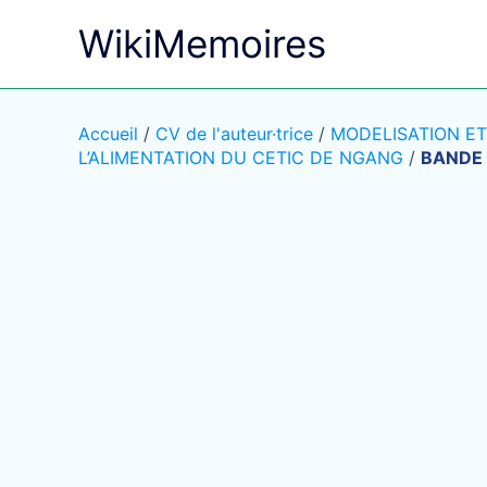
Aller
WikiMemoires
au
contenu
Accueil
/
CV de l'auteur·trice
/
MODELISATION ET
L’ALIMENTATION DU CETIC DE NGANG
/
BANDE 