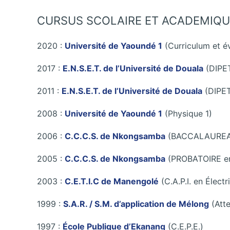
CURSUS SCOLAIRE ET ACADEMIQU
2020 :
Université de Yaoundé 1
(Curriculum et é
2017 :
E.N.S.E.T. de l’Université de Douala
(DIPET
2011 :
E.N.S.E.T. de l’Université de Douala
(DIPET
2008 :
Université de Yaoundé 1
(Physique 1)
2006 :
C.C.C.S. de Nkongsamba
(BACCALAUREAT 
2005 :
C.C.C.S. de Nkongsamba
(PROBATOIRE en 
2003 :
C.E.T.I.C de Manengolé
(C.A.P.I. en Élect
1999 :
S.A.R. / S.M. d’application de Mélong
(Atte
1997 :
École Publique d’Ekanang
(C.E.P.E.)