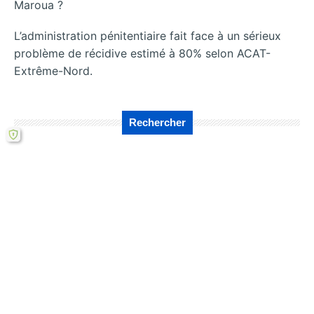
Maroua ?
L’administration pénitentiaire fait face à un sérieux
problème de récidive estimé à 80% selon ACAT-
Extrême-Nord.
Rechercher
←
Comment le
Analyse de cas :
cadre théorique de
Réinsertion des
la PNL transforme
ex-détenus jeunes
le développement
adultes à Maroua
personnel des ex-
→
détenus ?