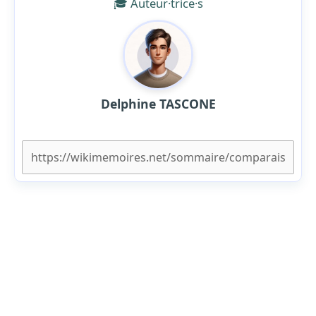
🎓 Auteur·trice·s
Delphine TASCONE