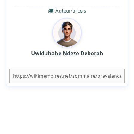
🎓 Auteur·trice·s
Uwiduhahe Ndeze Deborah