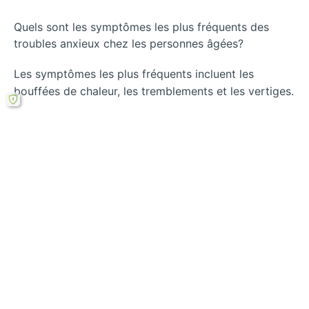
Quels sont les symptômes les plus fréquents des
troubles anxieux chez les personnes âgées?
Les symptômes les plus fréquents incluent les
bouffées de chaleur, les tremblements et les vertiges.
Rechercher
←
Comment les
Comment l’analyse
applications
comparative révèle
pratiques
les troubles
améliorent la
anxieux chez les
gestion des
seniors ?
→