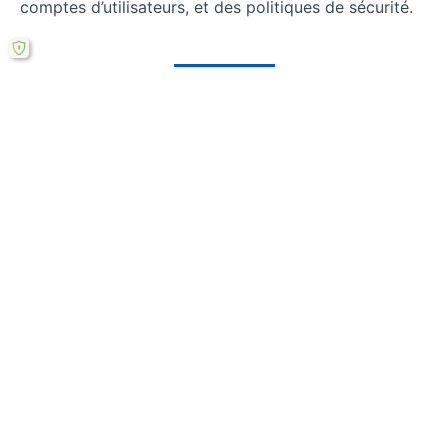
comptes d’utilisateurs, et des politiques de sécurité.
Rechercher
←
Comment
Quelles stratégies
l’analyse de cas
d’implémentation
révèle les failles de
pour sécuriser Kali
sécurité à Goma ?
Linux ?
→
Télécharger ce mémoire en ligne PDF (gratuit)