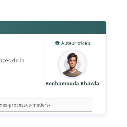
🎓 Auteur·trice·s
nces de la
Benhamouda Khawla