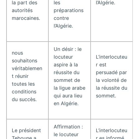
la part des
les
l’Algérie.
autorités
préparations
marocaines.
contre
l’Algérie.
Un désir : le
nous
locuteur
L’interlocuteu
souhaitons
aspire à la
r est
véritablemen
réussite du
persuadé par
t réunir
sommet de
la volonté de
toutes les
la ligue arabe
la réussite du
conditions
qui aura lieu
sommet.
du succès.
en Algérie.
Affirmation :
Le président
L’interlocuteu
le locuteur
Teboune a
r es informé