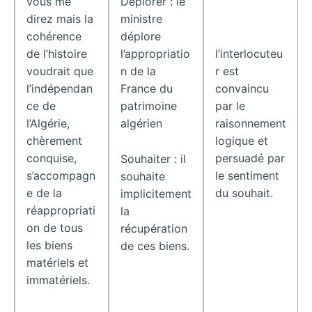
vous me
Déplorer : le
direz mais la
ministre
cohérence
déplore
de l’histoire
l’appropriatio
l’interlocuteu
voudrait que
n de la
r est
l’indépendan
France du
convaincu
ce de
patrimoine
par le
l’Algérie,
algérien
raisonnement
chèrement
logique et
conquise,
persuadé par
Souhaiter : il
s’accompagn
le sentiment
souhaite
e de la
du souhait.
implicitement
réappropriati
la
on de tous
récupération
les biens
de ces biens.
matériels et
immatériels.