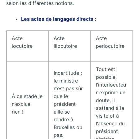
selon les différentes notions.
Les actes de langages directs :
Acte
Acte
Acte
locutoire
illocutoire
perlocutoire
Tout est
Incertitude :
possible,
le ministre
l’interlocuteu
n’est pas sûr
r exprime un
À ce stade je
que le
doute, il
n’exclue
président
s’attend à la
rien !
aille se
visite et à
rendre à
l’absence du
Bruxelles ou
président
pas.
algérien.