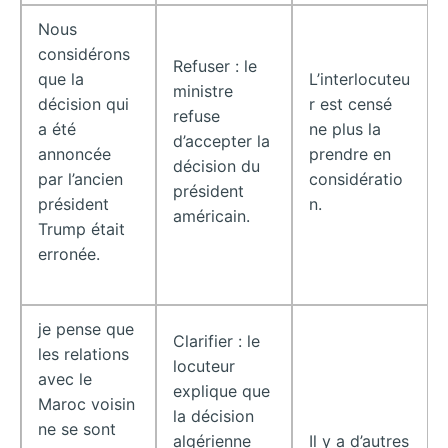
Nous
considérons
Refuser : le
que la
L’interlocuteu
ministre
décision qui
r est censé
refuse
a été
ne plus la
d’accepter la
annoncée
prendre en
décision du
par l’ancien
considératio
président
président
n.
américain.
Trump était
erronée.
je pense que
Clarifier : le
les relations
locuteur
avec le
explique que
Maroc voisin
la décision
ne se sont
algérienne
Il y a d’autres