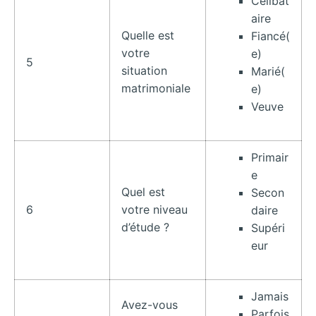
Célibat
aire
Quelle est
Fiancé(
votre
e)
5
situation
Marié(
matrimoniale
e)
Veuve
Primair
e
Quel est
Secon
6
votre niveau
daire
d’étude ?
Supéri
eur
Jamais
Avez-vous
Parfois