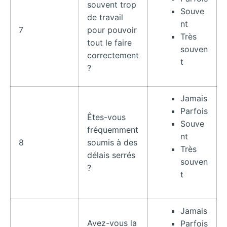
souvent trop
Souve
de travail
nt
7
pour pouvoir
Très
tout le faire
souven
correctement
t
?
Jamais
Parfois
Êtes-vous
Souve
fréquemment
nt
8
soumis à des
Très
délais serrés
souven
?
t
Jamais
Avez-vous la
Parfois