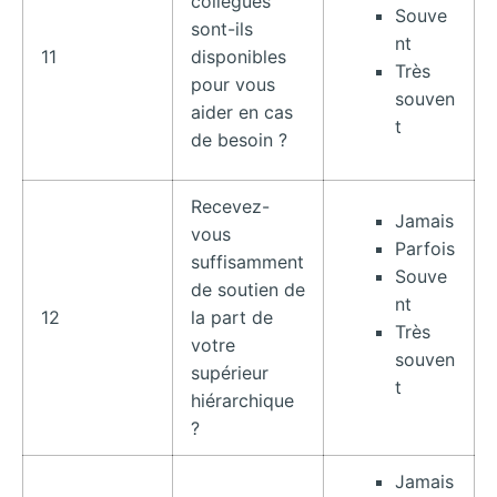
collègues
Souve
sont-ils
nt
11
disponibles
Très
pour vous
souven
aider en cas
t
de besoin ?
Recevez-
Jamais
vous
Parfois
suffisamment
Souve
de soutien de
nt
12
la part de
Très
votre
souven
supérieur
t
hiérarchique
?
Jamais