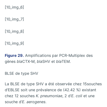
[10_img_6]
[10_img_7]
[10_img_8]
[10_img_9]
Figure 29.
Amplifications par PCR-Multiplex des
gènes
bla
CTX-M,
bla
SHV et
bla
TEM.
BLSE de type SHV
La BLSE de type SHV a été observée chez 15souches
d’EBLSE soit une prévalence de (42.42 %) existant
chez 12 souches
K. pneumoniae
, 2 d’
E. coli
et une
souche d’
E. aerogenes
.