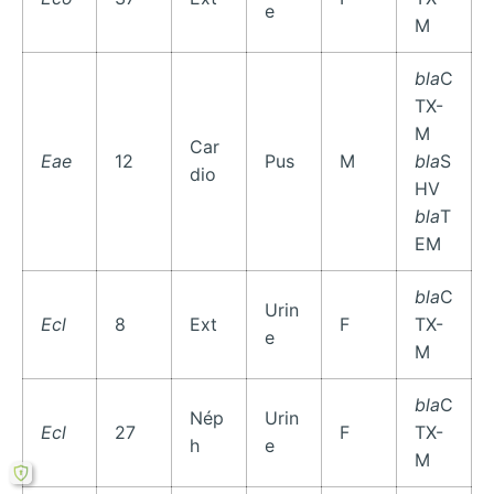
e
M
bla
C
TX-
M
Car
Eae
12
Pus
M
bla
S
dio
HV
bla
T
EM
bla
C
Urin
Ecl
8
Ext
F
TX-
e
M
bla
C
Nép
Urin
Ecl
27
F
TX-
h
e
M