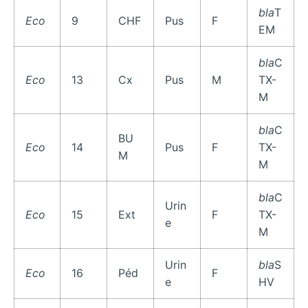
bla
T
Eco
9
CHF
Pus
F
EM
bla
C
Eco
13
Cx
Pus
M
TX-
M
bla
C
BU
Eco
14
Pus
F
TX-
M
M
bla
C
Urin
Eco
15
Ext
F
TX-
e
M
Urin
bla
S
Eco
16
Péd
F
e
HV