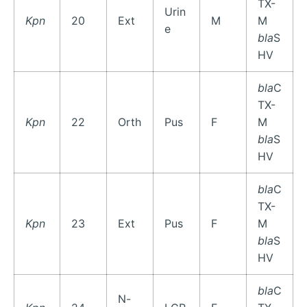
TX-
Urin
Kpn
20
Ext
M
M
e
bla
S
HV
bla
C
TX-
Kpn
22
Orth
Pus
F
M
bla
S
HV
bla
C
TX-
Kpn
23
Ext
Pus
F
M
bla
S
HV
bla
C
N-