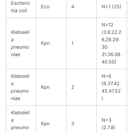
Escheric
Eco
4
N=1 (25)
hia coli
N=12
Klebsiell
(3.6.22.2
a
6.28.29.
Kpn
1
pneumo
30
niae
31.36.38.
40.50)
Klebsiell
N=6
a
(9.37.42.
Kpn
2
pneumo
45.47.52
niae
)
Klebsiell
a
N=3
Kpn
3
pneumo
(2.7.8)