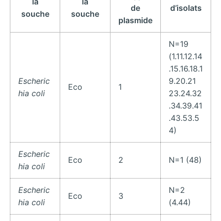
la
la
de
d’isolats
souche
souche
plasmide
N=19
(1.11.12.14
.15.16.18.1
Escheric
9.20.21
Eco
1
hia coli
23.24.32
.34.39.41
.43.53.5
4)
Escheric
Eco
2
N=1 (48)
hia coli
Escheric
N=2
Eco
3
hia coli
(4.44)