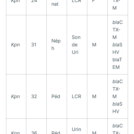
Kpn
24
LCR
F
TX-
nat
M
bla
C
TX-
Son
M
Nép
Kpn
31
de
M
bla
S
h
Uri
HV
blaT
EM
bla
C
TX-
Kpn
32
Péd
LCR
M
M
bla
S
HV
bla
C
Urin
Kpn
36
Péd
M
TX-