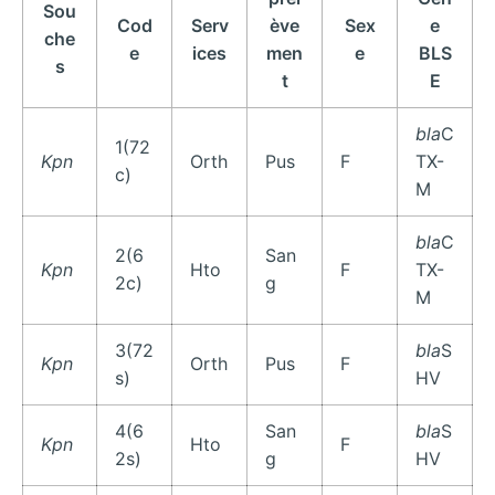
Sou
Cod
Serv
ève
Sex
e
che
e
ices
men
e
BLS
s
t
E
bla
C
1(72
Kpn
Orth
Pus
F
TX-
c)
M
bla
C
2(6
San
Kpn
Hto
F
TX-
2c)
g
M
3(72
bla
S
Kpn
Orth
Pus
F
s)
HV
4(6
San
bla
S
Kpn
Hto
F
2s)
g
HV