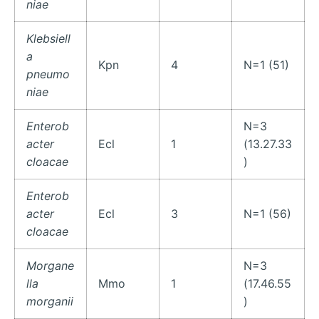
niae
Klebsiell
a
Kpn
4
N=1 (51)
pneumo
niae
Enterob
N=3
acter
Ecl
1
(13.27.33
cloacae
)
Enterob
acter
Ecl
3
N=1 (56)
cloacae
Morgane
N=3
lla
Mmo
1
(17.46.55
morganii
)