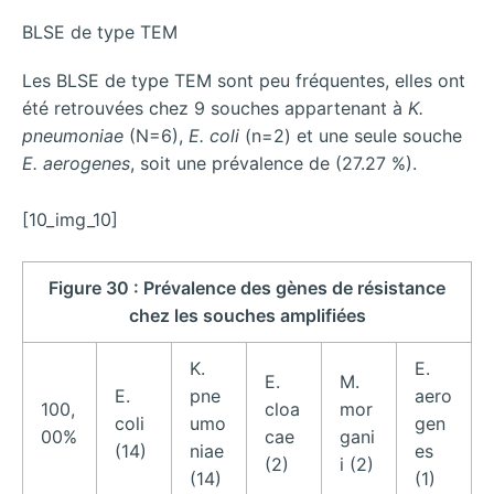
BLSE de type TEM
Les BLSE de type TEM sont peu fréquentes, elles ont
été retrouvées chez 9 souches appartenant à
K.
pneumoniae
(N=6),
E. coli
(n=2) et une seule souche
E. aerogenes
, soit une prévalence de (27.27 %).
[10_img_10]
Figure 30 : Prévalence des gènes de résistance
chez les souches amplifiées
K.
E.
E.
M.
E.
pne
aero
100,
cloa
mor
coli
umo
gen
00%
cae
gani
(14)
niae
es
(2)
i (2)
(14)
(1)