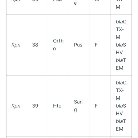
e
M
bla
C
TX-
M
Orth
Kpn
38
Pus
F
bla
S
o
HV
bla
T
EM
bla
C
TX-
M
San
Kpn
39
Hto
F
bla
S
g
HV
bla
T
EM