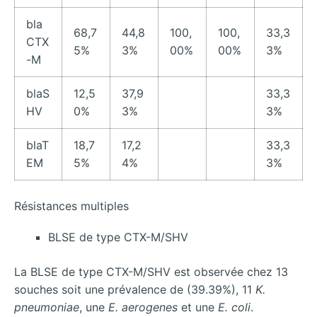
bla
68,7
44,8
100,
100,
33,3
CTX
5%
3%
00%
00%
3%
-M
blaS
12,5
37,9
33,3
HV
0%
3%
3%
blaT
18,7
17,2
33,3
EM
5%
4%
3%
Résistances multiples
BLSE de type CTX-M/SHV
La BLSE de type CTX-M/SHV est observée chez 13
souches soit une prévalence de (39.39%), 11
K.
pneumoniae
, une
E. aerogenes
et une
E. coli
.