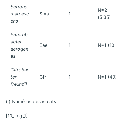
Serratia
N=2
marcesc
Sma
1
(5.35)
ens
Enterob
acter
Eae
1
N=1 (10)
aerogen
es
Citrobac
ter
Cfr
1
N=1 (49)
freundii
( ) Numéros des isolats
[10_img_1]