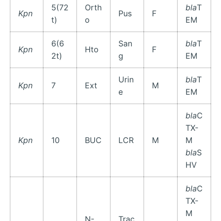
5(72
Orth
bla
T
Kpn
Pus
F
t)
o
EM
6(6
San
bla
T
Kpn
Hto
F
2t)
g
EM
Urin
bla
T
Kpn
7
Ext
M
e
EM
bla
C
TX-
Kpn
10
BUC
LCR
M
M
bla
S
HV
bla
C
TX-
M
N-
Trac