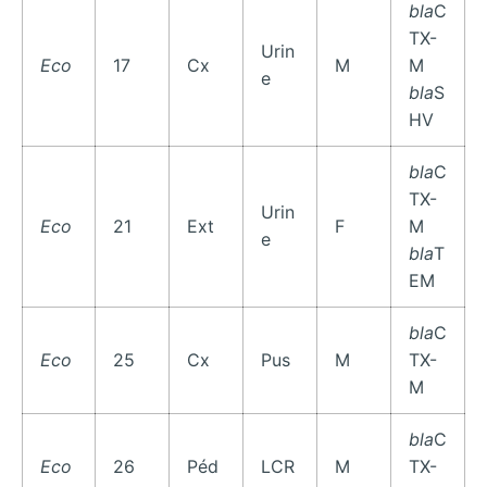
bla
C
TX-
Urin
Eco
17
Cx
M
M
e
bla
S
HV
bla
C
TX-
Urin
Eco
21
Ext
F
M
e
bla
T
EM
bla
C
Eco
25
Cx
Pus
M
TX-
M
bla
C
Eco
26
Péd
LCR
M
TX-