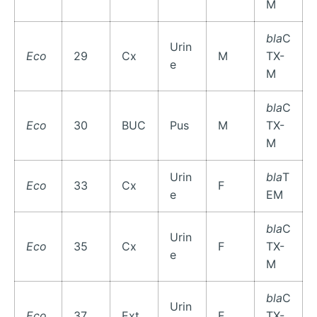
M
bla
C
Urin
Eco
29
Cx
M
TX-
e
M
bla
C
Eco
30
BUC
Pus
M
TX-
M
Urin
bla
T
Eco
33
Cx
F
e
EM
bla
C
Urin
Eco
35
Cx
F
TX-
e
M
bla
C
Urin
Eco
37
Ext
F
TX-