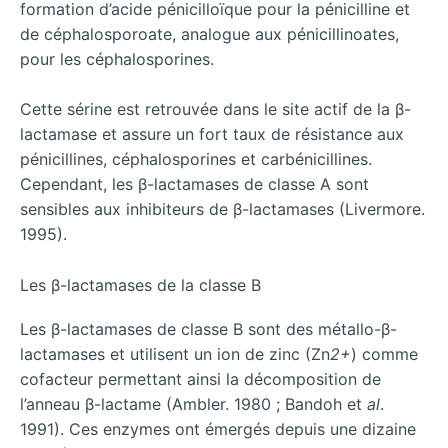
formation d’acide pénicilloïque pour la pénicilline et
de céphalosporoate, analogue aux pénicillinoates,
pour les céphalosporines.
Cette sérine est retrouvée dans le site actif de la β-
lactamase et assure un fort taux de résistance aux
pénicillines, céphalosporines et carbénicillines.
Cependant, les β-lactamases de classe A sont
sensibles aux inhibiteurs de β-lactamases (Livermore.
1995).
Les β-lactamases de la classe B
Les β-lactamases de classe B sont des métallo-β-
lactamases et utilisent un ion de zinc (Zn
2+
) comme
cofacteur permettant ainsi la décomposition de
l’anneau β-lactame (Ambler. 1980 ; Bandoh et
al
.
1991). Ces enzymes ont émergés depuis une dizaine