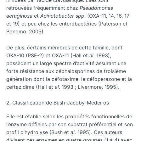
inhibées par l’acide clavulanique. Elles sont
retrouvées fréquemment chez
Pseudomonas
aeruginosa
et
Acinetobacter spp
. (OXA-11, 14, 16, 17
et 19) et peu chez les enterobactéries (Paterson et
Bonomo. 2005).
De plus, certains membres de cette famille, dont
OXA-10 (PSE-2) et OXA-11 (Hall et
al
. 1993),
possèdent un large spectre d’activité assurant une
forte résistance aux céphalosporines de troisième
génération dont la céfotaxime, le céfoperazone et la
ceftazidime (Hall et
al
. 1993 ; Livermore. 1995).
2. Classification de Bush-Jacoby-Medeiros
Elle est établie selon les propriétés fonctionnelles de
l’enzyme définies par son substrat préférentiel et son
profil d’hydrolyse (Bush et
al
. 1995). Ces auteurs
divisent ces enzymes en quatre groupes (1 à 4) avec