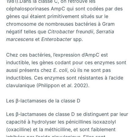
1981).Dans la classe C, on retrouve les
céphalosporinases AmpC qui sont codées par des
gènes qui étaient primitivement situés sur le
chromosome de nombreuses bactéries à Gram
négatif telles que
Citrobacter freundii
,
Serratia
marcescens
et
Enterobacter
spp.
Chez ces bactéries, l’expression d’AmpC est
inductible, les gènes codant pour ces enzymes sont
aussi présents chez
E. coli
, où ils ne sont pas
inductibles. Ces enzymes sont résistantes à l’acide
clavulanique (Philippon et
al
. 2002).
Les β-lactamases de la classe D
Les β-lactamases de classe D se distinguent par leur
capacité à hydrolyser les pénicillines isoxazolyl
(oxacilline) et la méthicilline, et sont faiblement