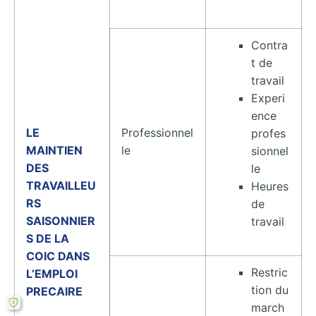
Contra
t de
travail
Experi
ence
LE
Professionnel
profes
MAINTIEN
le
sionnel
DES
le
TRAVAILLEU
Heures
RS
de
SAISONNIER
travail
S DE LA
COIC DANS
Restric
L’EMPLOI
tion du
PRECAIRE
march