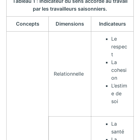
Tableau 1 : Indicateur du sens accordé au travail
par les travailleurs saisonniers.
Concepts
Dimensions
Indicateurs
Le
respec
t
La
cohesi
Relationnelle
on
L’estim
e de
soi
La
santé
La