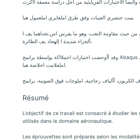
يمت حتضري العينات وفق طرق املعايري املعمول هبا
بون من حيث مقاومة التعب، وهو ما يفرس اس.تخداهما يف ا
ألجزاء شديدة ا إلهجاد يف الطائرة،
وقد أأوحضت اختبارات احملااكة بواسطة برانمج Abaqus إاماكنية التنبؤ بسلوك هذه املركبات يف جمال املرونة من خالل تغيري
املعلامت اخلاصة هبا.
Résumé
L’objectif de ce travail est consacré à étudier le
utilisés dans le domaine aéronautique.
Les éprouvettes sont préparés selon les modalités