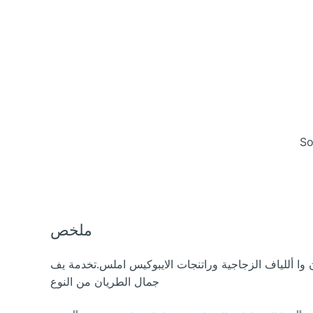
So
ملخص
 وا أللياف الزجاجية وراتنجات الايبوكيس املس.تخدمة يف
جمال الطريان من النوع