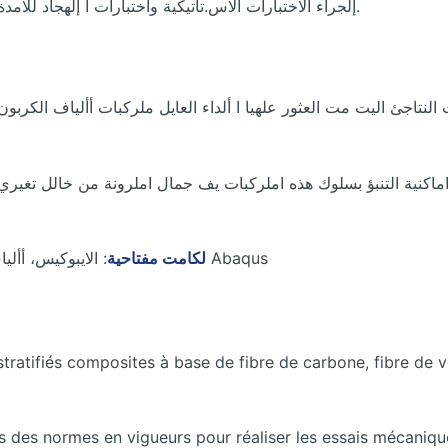
إلجراء الاختبارات الاس.تاتيكية واختبارات ا إلهجاد للامدة وأأيضا الاختبارات الفزيايئية من اجل دراسة معمقة أأكرث.
النتاجئ اليت مت العثور علهيا ا ألداء العايل ملركبات أألياف الكر
: الايبوكيس، أألياف الكربون، أألياف زجاجية، املوجات فوق الصوتية، برانمج Abaqus
لكامت مفتاحية
s stratifiés composites à base de fibre de carbone, fibre de
 des normes en vigueurs pour réaliser les essais mécaniques