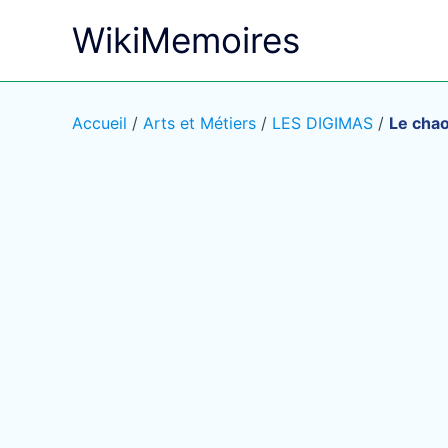
Aller
WikiMemoires
au
contenu
Accueil
/
Arts et Métiers
/
LES DIGIMAS
/
Le chao