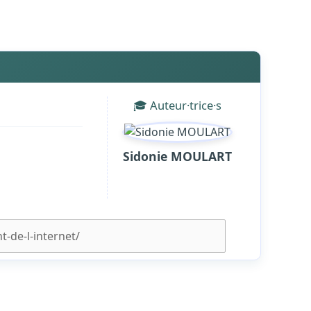
🎓 Auteur·trice·s
Sidonie MOULART