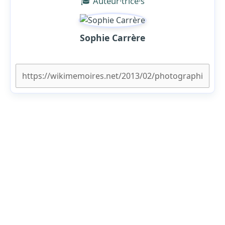
🎓 Auteur·trice·s
Sophie Carrère