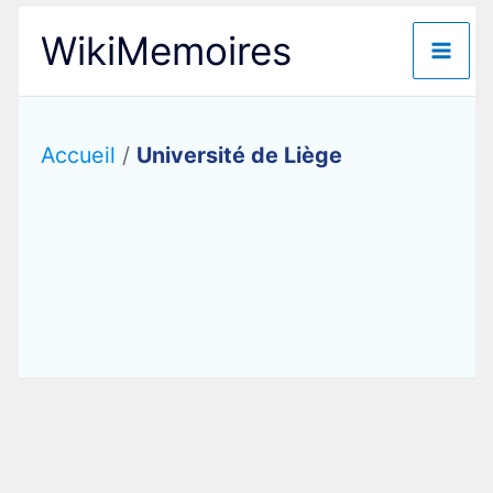
Aller
WikiMemoires
au
contenu
Accueil
/
Université de Liège