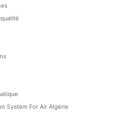
nes
ualité
ons
atique
n System For Air Algérie