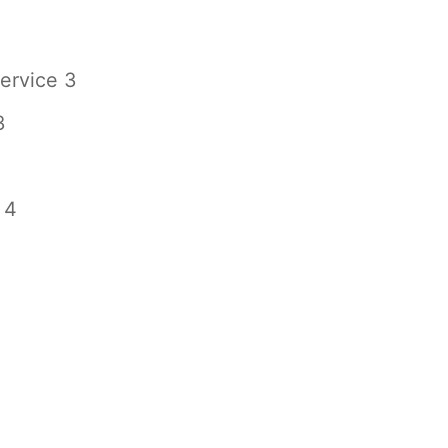
service 3
3
 4