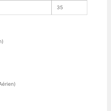
35
n)
Aérien)