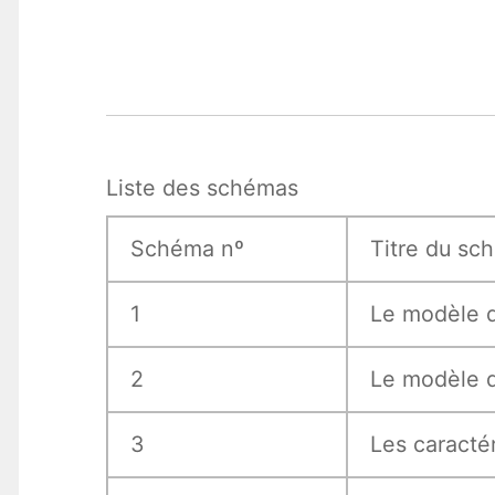
Liste des schémas
Schéma nº
Titre du sc
1
Le modèle d
2
Le modèle d
3
Les caractér