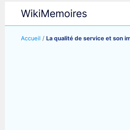
Aller
WikiMemoires
au
contenu
Accueil
/
La qualité de service et son imp