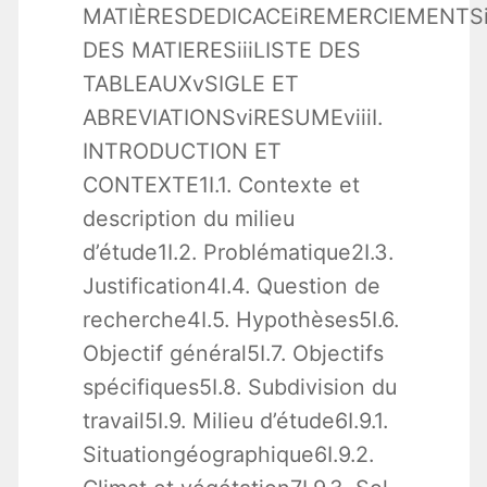
MATIÈRESDEDICACEiREMERCIEMENTSi
DES MATIERESiiiLISTE DES
TABLEAUXvSIGLE ET
ABREVIATIONSviRESUMEviiiI.
INTRODUCTION ET
CONTEXTE1I.1. Contexte et
description du milieu
d’étude1I.2. Problématique2I.3.
Justification4I.4. Question de
recherche4I.5. Hypothèses5I.6.
Objectif général5I.7. Objectifs
spécifiques5I.8. Subdivision du
travail5I.9. Milieu d’étude6I.9.1.
Situationgéographique6I.9.2.