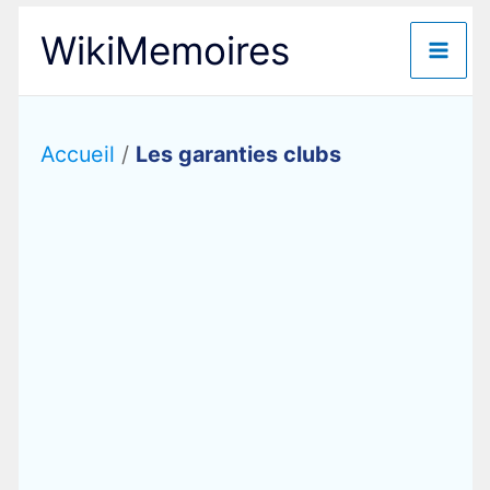
Aller
WikiMemoires
au
contenu
Accueil
/
Les garanties clubs