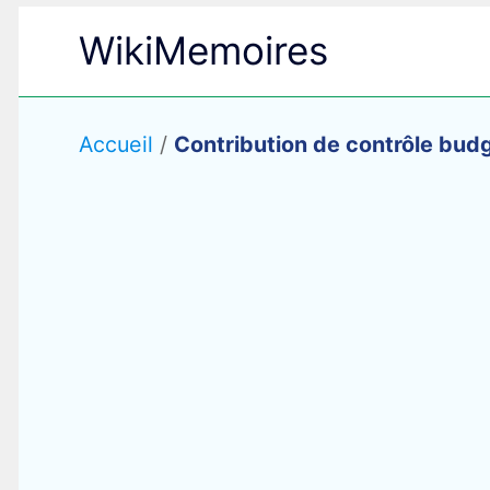
Aller
WikiMemoires
au
contenu
Accueil
/
Contribution de contrôle bu