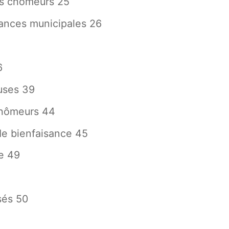
les chômeurs 25
nances municipales 26
6
uses 39
 chômeurs 44
 de bienfaisance 45
e 49
sés 50