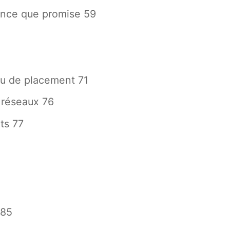
mince que promise 59
eau de placement 71
t réseaux 76
nts 77
 85