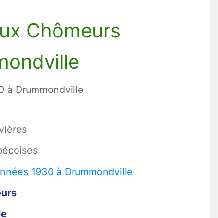
 Aux Chômeurs
ondville
30 à Drummondville
vières
bécoises
eurs
le