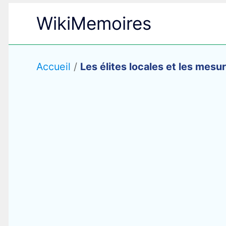
Aller
WikiMemoires
au
contenu
Accueil
/
Les élites locales et les mes