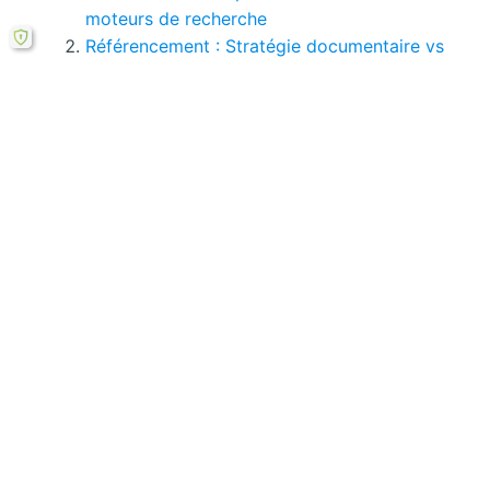
moteurs de recherche
Référencement : Stratégie documentaire vs
S. marketing
Métier de webmestre : quelle émergence et
quelle réalité aujourd’hui ?
Nouveaux webmestres et nouvelles
fonctionnalités de l’intranet ?
Evolution technologique classique de
l’intranet France Télécom
Comparaison : sites web de cyberlibrairies
et maisons d’édition
Si le bouton de téléchargement ne répond pas,
vous pouvez télécharger ce mémoire en PDF à
partir cette
formule ici
.