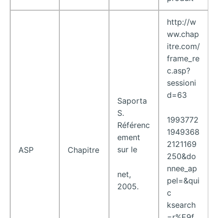
http://w
ww.chap
itre.com/
frame_re
c.asp?
sessioni
d=63
Saporta
S.
1993772
Référenc
1949368
ement
2121169
sur le
ASP
Chapitre
250&do
nnee_ap
net,
pel=&qui
2005.
c
ksearch
=r%E9f