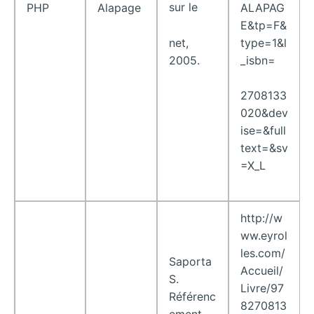
sur le
ALAPAG
PHP
Alapage
E&tp=F&
net,
type=1&l
2005.
_isbn=
2708133
020&dev
ise=&full
text=&sv
=X_L
http://w
ww.eyrol
les.com/
Saporta
Accueil/
S.
Livre/97
Référenc
8270813