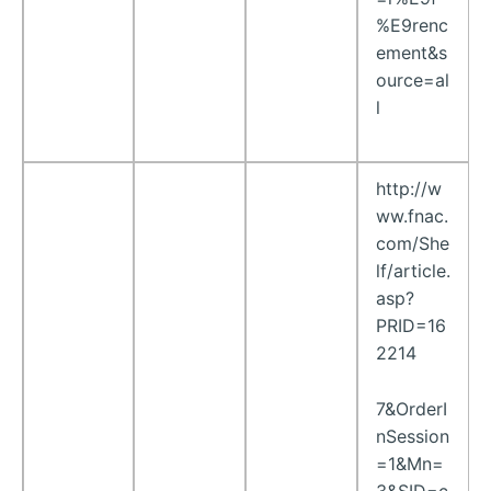
%E9renc
ement&s
ource=al
l
http://w
ww.fnac.
com/She
lf/article.
asp?
PRID=16
2214
7&OrderI
nSession
=1&Mn=
3&SID=c