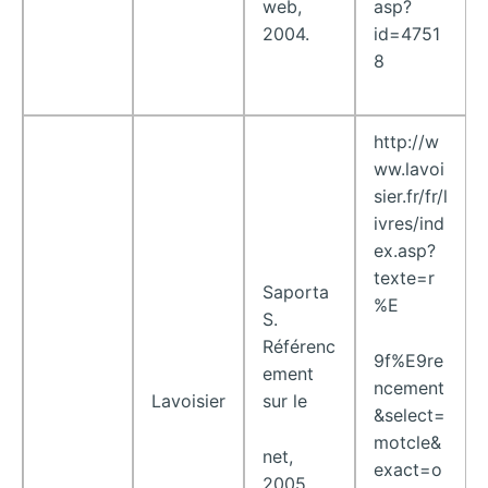
web,
asp?
2004.
id=4751
8
http://w
ww.lavoi
sier.fr/fr/l
ivres/ind
ex.asp?
texte=r
Saporta
%E
S.
Référenc
9f%E9re
ement
ncement
Lavoisier
sur le
&select=
motcle&
net,
exact=o
2005.