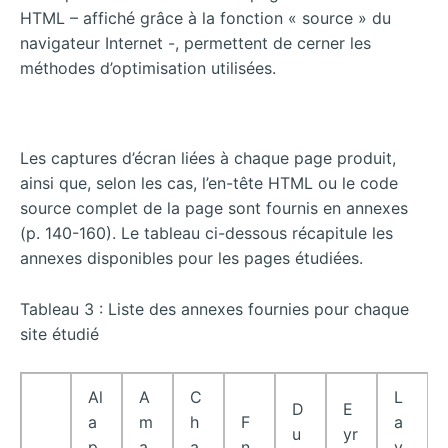
HTML – affiché grâce à la fonction « source » du
navigateur Internet -, permettent de cerner les
méthodes d’optimisation utilisées.
Les captures d’écran liées à chaque page produit,
ainsi que, selon les cas, l’en-tête HTML ou le code
source complet de la page sont fournis en annexes
(p. 140-160). Le tableau ci-dessous récapitule les
annexes disponibles pour les pages étudiées.
Tableau 3 : Liste des annexes fournies pour chaque
site étudié
Al
A
C
L
D
E
a
m
h
F
a
u
yr
p
a
a
n
v