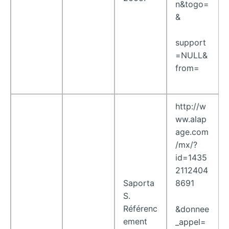
n&togo=
&
support
=NULL&
from=
http://w
ww.alap
age.com
/mx/?
id=1435
2112404
Saporta
8691
S.
Référenc
&donnee
ement
_appel=