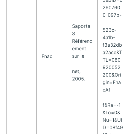
290760
0-097b-
Saporta
523c-
S.
4a1b-
Référenc
f3a32db
ement
a2ace&T
sur le
Fnac
TL=080
920052
net,
200&Ori
2005.
gin=Fna
cAf
f&Ra=-1
&To=0&
Nu=1&UI
D=08f49