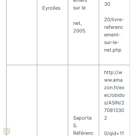
ement
30
sur le
Eyrolles
20/livre-
net,
referenc
2005.
ement-
sur-le-
net.php
http://w
ww.ama
zon.fr/ex
ec/obido
s/ASIN/2
7081330
Saporta
2
S.
Référenc
0/qid=11