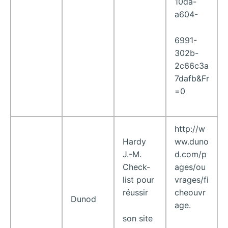
10da-
a604-
6991-
302b-
2c66c3a
7dafb&Fr
=0
http://w
Hardy
ww.duno
J.-M.
d.com/p
Check-
ages/ou
list pour
vrages/fi
réussir
cheouvr
Dunod
age.
son site