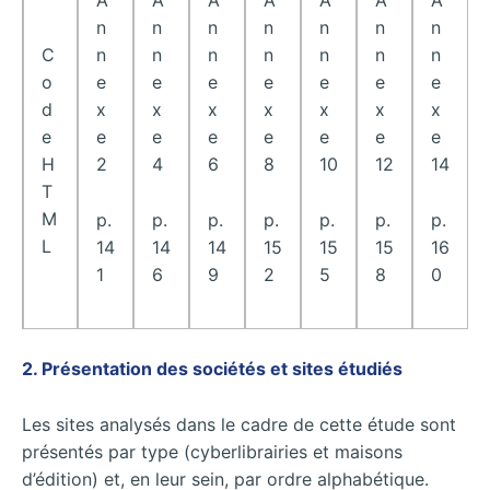
A
A
A
A
A
A
A
n
n
n
n
n
n
n
C
n
n
n
n
n
n
n
o
e
e
e
e
e
e
e
d
x
x
x
x
x
x
x
e
e
e
e
e
e
e
e
H
2
4
6
8
10
12
14
T
M
p.
p.
p.
p.
p.
p.
p.
L
14
14
14
15
15
15
16
1
6
9
2
5
8
0
2. Présentation des sociétés et sites étudiés
Les sites analysés dans le cadre de cette étude sont
présentés par type (cyberlibrairies et maisons
d’édition) et, en leur sein, par ordre alphabétique.