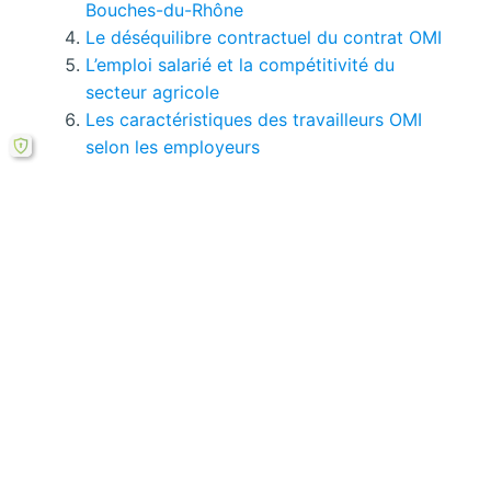
Bouches-du-Rhône
Le déséquilibre contractuel du contrat OMI
L’emploi salarié et la compétitivité du
secteur agricole
Les caractéristiques des travailleurs OMI
selon les employeurs
Vous pouvez consulter tous
les pages de ce
mémoire ici.
Télécharger ici
Si le bouton de téléchargement ne répond pas,