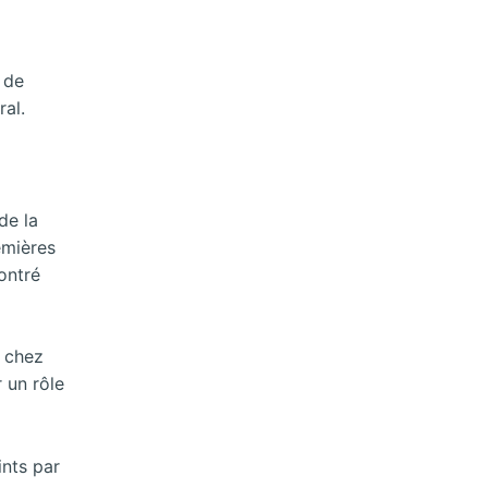
 de
ral.
de la
emières
ontré
s chez
 un rôle
ints par