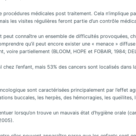
de procédures médicales post traitement. Cela n’implique 
ais les visites régulières feront partie d’un contrôle médica
nt peut connaître un ensemble de difficultés provoquées, chez
l comprendre qu’il peut encore exister une « menace » diffus
nt, voire partiellement (BLOOM, HOPE et FOBAIR, 1984; DE
oral chez l’enfant, mais 53% des cancers sont localisés dans 
ncologique sont caractérisées principalement par l’effet ag
ations buccales, les herpès, des hémorragies, les queïlites,
tuer lorsqu’on trouve un mauvais état d’hygiène orale (car
2005).
ntre elles peuvent apparaître parce que les enfants sont en