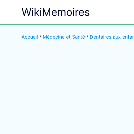
Aller
WikiMemoires
au
contenu
Accueil
/
Médecine et Santé
/
Dentaires aux enfa