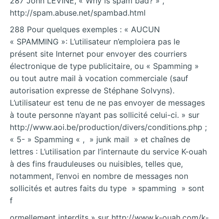
287 John LEVINE, « Why is spam bad? » ,
http://spam.abuse.net/spambad.html
288 Pour quelques exemples : « AUCUN
« SPAMMING »: L’utilisateur n’emploiera pas le
présent site Internet pour envoyer des courriers
électronique de type publicitaire, ou « Spamming »
ou tout autre mail à vocation commerciale (sauf
autorisation expresse de Stéphane Solvyns).
L’utilisateur est tenu de ne pas envoyer de messages
à toute personne n’ayant pas sollicité celui-ci. » sur
http://www.aoi.be/production/divers/conditions.php ;
« 5- » Spamming « , » junk mail » et chaînes de
lettres : L’utilisation par l’internaute du service K-ouah
à des fins frauduleuses ou nuisibles, telles que,
notamment, l’envoi en nombre de messages non
sollicités et autres faits du type » spamming » sont
f
ormellement interdits » sur http://www.k-ouah.com/k-