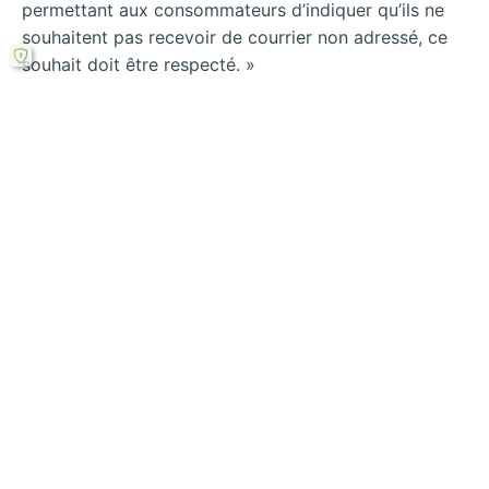
permettant aux consommateurs d’indiquer qu’ils ne
souhaitent pas recevoir de courrier non adressé, ce
souhait doit être respecté. »
300 Eric LABBE, « Le spamming et son contrôle »,
spécialement « Le mouvement anti-spam et la
dénonciation »,
http://www2.droit.umontreal.ca/~labbee/SPAM.HTM#
nature
Rechercher
←
La libéralisation
Les sanctions
de la pratique du
dissuasives – la
spamming
lutte contre le