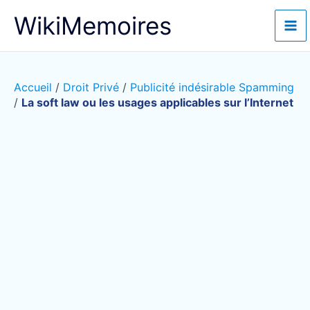
Aller
WikiMemoires
au
contenu
Accueil
/
Droit Privé
/
Publicité indésirable Spamming
/
La soft law ou les usages applicables sur l’Internet