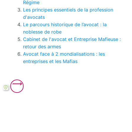
Régime
Les principes essentiels de la profession
d'avocats
Le parcours historique de l’avocat : la
noblesse de robe
Cabinet de l'avocat et Entreprise Mafieuse :
retour des armes
Avocat face à 2 mondialisations : les
entreprises et les Mafias
Vous pouvez consulter tous
les pages de ce
mémoire ici.
Si le bouton de téléchargement ne répond pas,
vous pouvez télécharger ce mémoire en PDF à
partir cette
formule ici
.