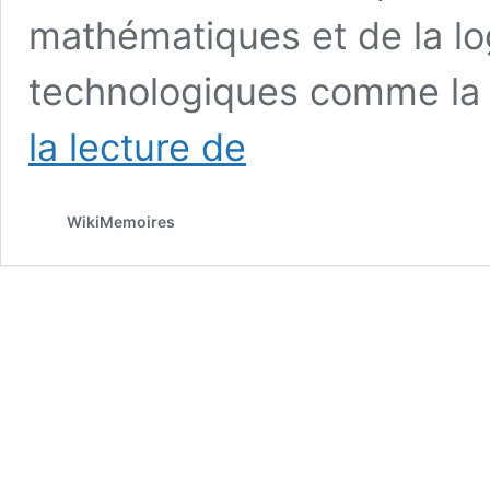
mathématiques et de la l
technologiques comme la 
Les
la lecture de
TIC
:
l’historique,
WikiMemoires
les
caractéristiques
et
les
types